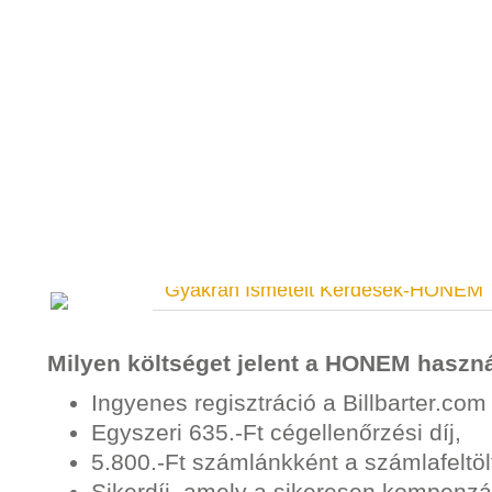
Gyakran Ismételt Kérdések-HONEM
Milyen költséget jelent a HONEM haszn
Ingyenes regisztráció a Billbarter.com
Egyszeri 635.-Ft cégellenőrzési díj,
5.800.-Ft számlánkként a számlafeltölt
Sikerdíj, amely a sikeresen kompenzál