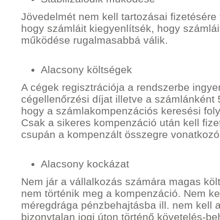
Jövedelmét nem kell tartozásai fizetésére f
hogy számláit kiegyenlítsék, hogy számlái
működése rugalmasabbá válik.
Alacsony költségek
A cégek regisztrációja a rendszerbe ingy
cégellenőrzési díjat illetve a számlánként 5
hogy a számlakompenzációs keresési fo
Csak a sikeres kompenzáció után kell fizet
csupán a kompenzált összegre vonatkozó
Alacsony kockázat
Nem jár a vállalkozás számára magas költ
nem történik meg a kompenzáció. Nem kell
méregdrága pénzbehajtásba ill. nem kell 
bizonytalan jogi úton történő követelés-be