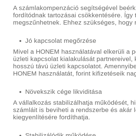
A számlakompenzáció segítségével beérke
fordítódnak tartozásai csökkentésére. Így
megszűnhetnek. Ehhez szükséges, hogy re
Jó kapcsolat megőrzése
Mivel a HONEM használatával elkerüli a p
üzleti kapcsolat kialakulását partnereivel
hosszú távú üzleti kapcsolatot. Amennyibe
HONEM használatát, forint kifizetéseik na
Növekszik cége likviditása
A vállalkozás stabilizálhatja működését, h
számláit is beviheti a rendszerbe és akár le
kiegyenlítésére fordíthatja.
Stabilizálódik működése