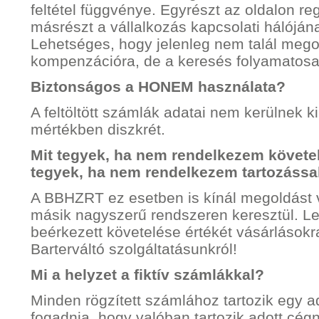
feltétel függvénye. Egyrészt az oldalon re
másrészt a vállalkozás kapcsolati hálójá
Lehetséges, hogy jelenleg nem talál mego
kompenzációra, de a keresés folyamatosan
Biztonságos a HONEM használata?
A feltöltött számlák adatai nem kerülnek k
mértékben diszkrét.
Mit tegyek, ha nem rendelkezem követel
tegyek, ha nem rendelkezem tartozássa
A BBHZRT ez esetben is kínál megoldást 
másik nagyszerű rendszeren keresztül. Le
beérkezett követelése értékét vásárlásokr
Barterváltó
szolgáltatásunkról!
Mi a helyzet a fiktív számlákkal?
Minden rögzített számlához tartozik egy adó
fogadnia, hogy valóban tartozik adott cé