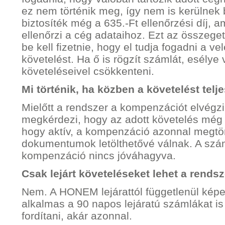
ez nem történik meg, így nem is kerülnek 
biztosíték még a 635.-Ft ellenőrzési díj, 
ellenőrzi a cég adataihoz. Ezt az összeget
be kell fizetnie, hogy el tudja fogadni a v
követelést. Ha ő is rögzít számlát, esélye 
követeléseivel csökkenteni.
Mi történik, ha közben a követelést telje
Mielőtt a rendszer a kompenzációt elvégzi
megkérdezi, hogy az adott követelés még l
hogy aktív, a kompenzáció azonnal megtö
dokumentumok letölthetővé válnak. A szám
kompenzáció nincs jóváhagyva.
Csak lejárt követeléseket lehet a rends
Nem. A HONEM lejárattól függetlenül képe
alkalmas a 90 napos lejáratú számlákat i
fordítani, akár azonnal.