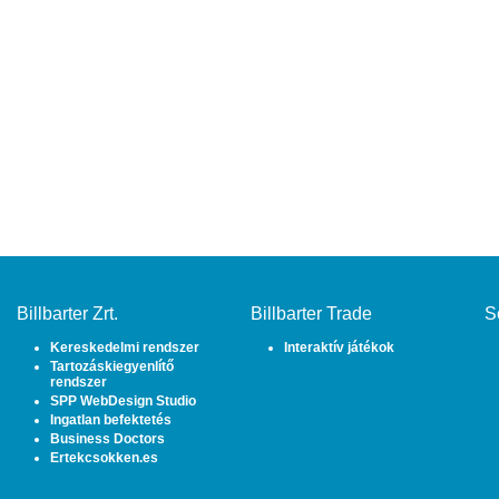
Billbarter Zrt.
Billbarter Trade
S
Kereskedelmi rendszer
Interaktív játékok
Tartozáskiegyenlítő
rendszer
SPP WebDesign Studio
Ingatlan befektetés
Business Doctors
Ertekcsokken.es