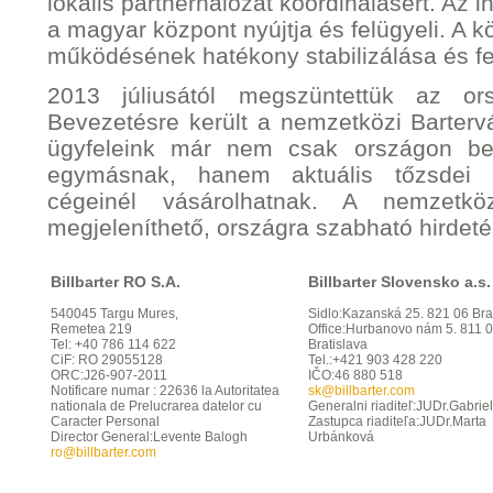
lokális partnerhálózat koordinálásért. Az i
a magyar központ nyújtja és felügyeli. A k
működésének hatékony stabilizálása és fe
2013 júliusától megszüntettük az or
Bevezetésre került a nemzetközi Bartervá
ügyfeleink már nem csak országon belü
egymásnak, hanem aktuális tőzsdei 
cégeinél vásárolhatnak. A nemzetkö
megjeleníthető, országra szabható hirdeté
Billbarter RO S.A.
Billbarter Slovensko a.s.
540045 Targu Mures,
Sidlo:Kazanská 25. 821 06 Bra
Remetea 219
Office:Hurbanovo nám 5. 811 
Tel: +40 786 114 622
Bratislava
CiF: RO 29055128
Tel.:+421 903 428 220
ORC:J26-907-2011
IČO:46 880 518
Notificare numar : 22636 la Autoritatea
sk
@billbarter.com
nationala de Prelucrarea datelor cu
Generalni riaditeľ:JUDr.Gabrie
Caracter Personal
Zastupca riaditeľa:JUDr.Marta
Director General:Levente Balogh
Urbánková
ro
@billbarter.com