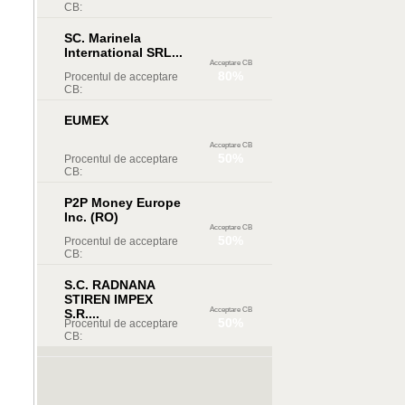
CB:
SC. Marinela
International SRL...
Acceptare CB
80%
Procentul de acceptare
CB:
EUMEX
Acceptare CB
50%
Procentul de acceptare
CB:
P2P Money Europe
Inc. (RO)
Acceptare CB
50%
Procentul de acceptare
CB:
S.C. RADNANA
STIREN IMPEX
Acceptare CB
S.R....
50%
Procentul de acceptare
CB: