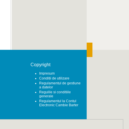
Copyright
Impresum
Conditii de utilizare
Regulamentul de gestiune
a datelor
Regulile si conditiile
generale
Regulamentul la Contul
Electronic Cambie Barter