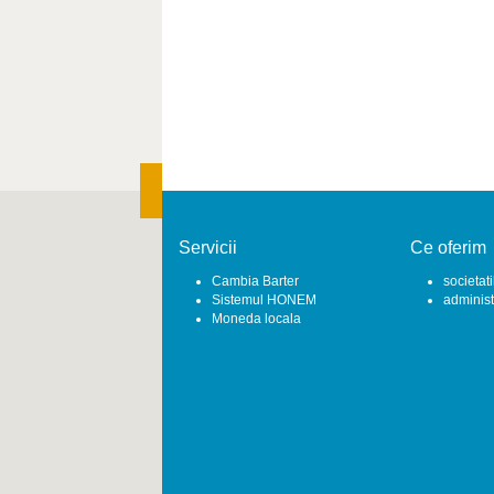
Servicii
Ce oferim
Cambia Barter
societati
Sistemul HONEM
administr
Moneda locala