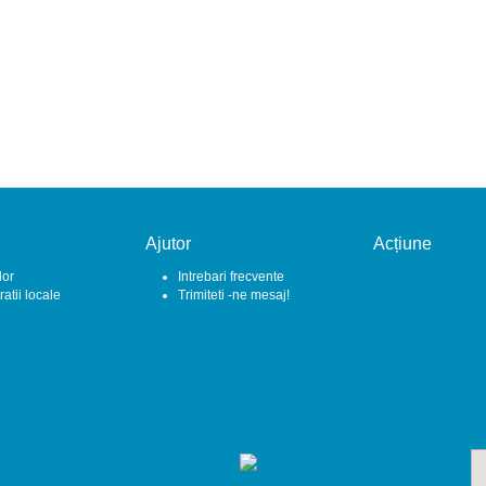
Ajutor
Acțiune
lor
Intrebari frecvente
atii locale
Trimiteti -ne mesaj!