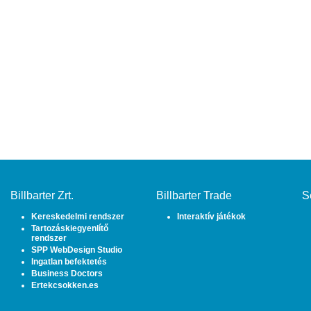
Billbarter Zrt.
Billbarter Trade
S
Kereskedelmi rendszer
Interaktív játékok
Tartozáskiegyenlítő
rendszer
SPP WebDesign Studio
Ingatlan befektetés
Business Doctors
Ertekcsokken.es