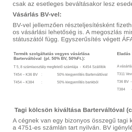
csak az esetleges beváltásakor lesz esed
Vásárlás BV-vel:
BV-vel jellemzően részteljesítésként fizet
os vásárlási lehetőség is. A megoszlás mi
státuszától függ. Egyszerűsítés végett ÁFA
Termék szolgáltatás vegyes vásárlása
Eladás 
Barterváltóval (pl. 50% BV, 50%Ft.):
A vásárlás
T 5, 8 számlaosztály megfelelő számlája - K454 Szállítók
T311 Vev
T454 – K36 BV : 50% kiegyenlítés Barterváltóval
T36 BV
T454 – K384 : 50% kiegyenlítés bankból
T384 - 
Tagi kölcsön kiváltása Barterváltóval 
A cégnek van egy bizonyos összegű tagi k
a 4751-es számlán tart nyilván. BV igénylé