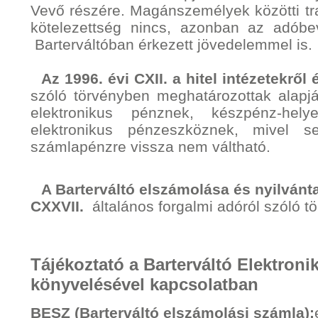
Vevő részére. Magánszemélyek közötti tr
kötelezettség nincs, azonban az adóbe
Barterváltóban érkezett jövedelemmel is.
Az 1996. évi CXII. a hitel­ intézetekrő
szóló tör­vényben meghatározottak alapj
elektronikus pénznek, készpénz-helye
elektronikus pénzeszköznek, mivel
számlapénzre vissza nem váltható.
A Barterváltó elszámolása és nyilvánta
CXXVII.
általános forgalmi adóról szóló t
Tájékoztató a Barterváltó Elektron
könyvelésével kapcsolatban
BESZ (Barterváltó elszámolási számla):