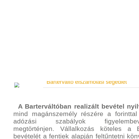
Barterváltó elszámolási segédlet
A Barterváltóban realizált bevétel nyi
mind magánszemély részére a forinttal
adózási szabályok figyelembe
megtörténjen. Vállalkozás köteles a 
bevételét a fentiek alapján feltűntetni k