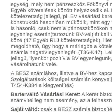
egység, mely nem pénzeszköz.Főkönyvi ny
Egyéb követelések között helyezkedik el. 
kötelezettség jellegű, pl. BV vásárlási kere
konstrukció hasonlóan működik, mint egy 
is hasonló, csak nem a pénzeszközökön mu
egyenleg esetén(tartozunk BV-vel) át kell 
közé (47 Egyéb RLJ kötelezettségek), illet
megoldható, úgy hogy a mérlegbe a kötel
számla negatív egyenlegét. (T36-K47). L
jellegű, ilyenkor pozitív a BV egyenlegünk,
vásárolhatunk vele.
A BESZ számlához, illetve a BV-hez kapcs
Szolgáltatások költségei számlán könyvelj
T454-K384 a kiegyenlítés)
Barterváltó Vásárlási Keret
: A keret biz
számvitelileg nem esemény, az a felhaszná
Saját váltó:
csak a BESZ számla biztosíté