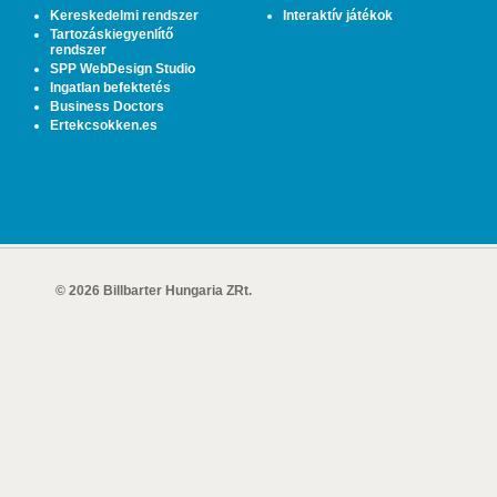
Kereskedelmi rendszer
Interaktív játékok
Tartozáskiegyenlítő
rendszer
SPP WebDesign Studio
Ingatlan befektetés
Business Doctors
Ertekcsokken.es
© 2026 Billbarter Hungaria ZRt.