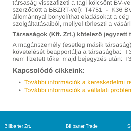
társaság visszafizeti a tagi kölcsönt BV-
szerződött a BBZRT-vel): T4751 - K36 BV. 
állománnyal bonyolíthat eladásokat a cég 
szolgáltatásaiból, mellyel törleszti a vásárl
Társaságok (Kft. Zrt.) kötelező jegyzett
A magánszemély (esetleg másik társaság) 
követelését beapportálja a társaságba: T
nem fizetett tőke, majd bejegyzés után: T
Kapcsolódó cikkeink:
További információk a kereskedelmi r
További információk a vállalati probl
Billbarter Zrt.
Billbarter Trade
S