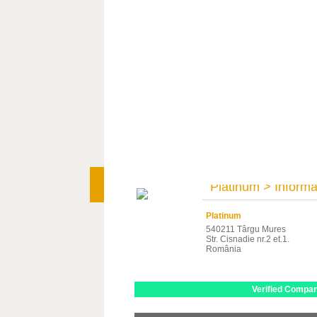
Platinum > Informat
Platinum
540211 Târgu Mures
Str. Cisnadie nr.2 et.1.
România
Verified Compa