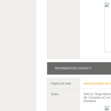
INFORMATII DE CONTACT
Pagina de web
www.amenajari-de-l
Sediu
540211 Târgu Mure
Str. Cisnadie nr.2 et.
România