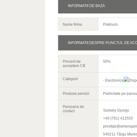
INFORMATII DE BAZA
Nume firma
Platinum
INFORMATII DESPRE PUNCTUL DE AC
Procent de
50%
acceptare CB
Categorii
- Electronice
Dispo
Produse,servicii
Publicitate pe panou
Persoana de
Szekely Gyorgy
contact
+40 (761) 412555
prestige@amenajari
540211 Târgu Mures, 