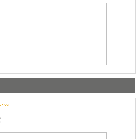
ux.com
s
1.