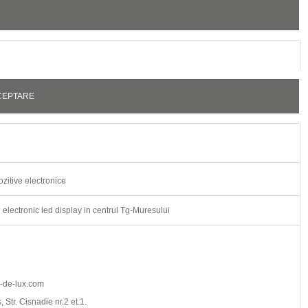
CEPTARE
zitive electronice
 electronic led display in centrul Tg-Muresului
-de-lux.com
Str. Cisnadie nr.2 et.1.