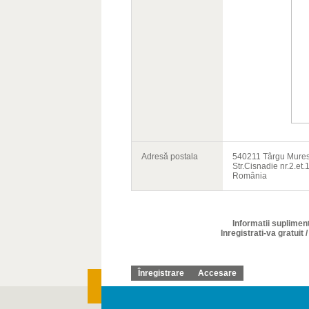
Adresă postala
540211 Târgu Mure
Str.Cisnadie nr.2.et.1
România
Informatii supliment
Inregistrati-va gratuit 
Înregistrare
Accesare