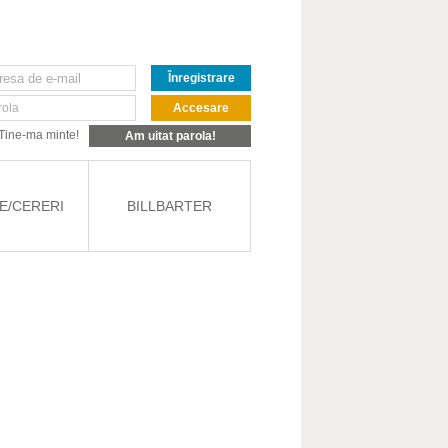
Înregistrare
rola
Accesare
Tine-ma minte!
Am uitat parola!
E/CERERI
BILLBARTER