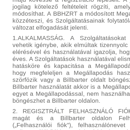
jogilag kötelező feltételeit rögzíti, am
módosíthat. A BBHZRT a módosított Megáll
közzéteszi, és Szolgáltatásainak folytat
változat elfogadását jelenti.
1.ALKALMASSÁG. A Szolgáltatásokat 
vehetik igénybe, akik elmúltak tizennyolc
elérésével és használatával igazolja, ho
éves. A Szolgáltatások használatával elism
hatásköre és kapacitása a Megállapodás
hogy megfeleljen a Megállapodás haszn
szörfözik vagy a Billbarter oldalt böngé
Billbarter használatát akkor is a Megáll
egyet a Megállapodással, nem használhat
böngészhet a Billbarter oldalon.
2. REGISZTRÁLT FELHASZNÁLÓ FIÓKJA
magát és a Billbarter oldalon Felha
(„Felhasználói fiók”), felhasználónev