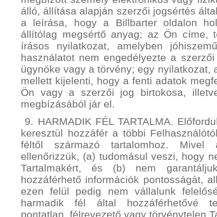
álló, állítása alapján szerzői jogsértés ált
a leírása, hogy a Billbarter oldalon ho
állítólag megsértő anyag; az Ön címe, 
írásos nyilatkozat, amelyben jóhiszeműe
használatot nem engedélyezte a szerzői 
ügynöke vagy a törvény; egy nyilatkozat,
mellett kijelenti, hogy a fenti adatok meg
Ön vagy a szerzői jog birtokosa, illetv
megbízásából jár el.
9. HARMADIK FÉL TARTALMA. Előfordulh
keresztül hozzáfér a többi Felhasználótó
féltől származó tartalomhoz. Mivel
ellenőrizzük, (a) tudomásul veszi, hogy 
Tartalmakért, és (b) nem garantálju
hozzáférhető információk pontosságát, a
ezen felül pedig nem vállalunk felelő
harmadik fél által hozzáférhetővé tet
pontatlan, félrevezető vagy törvénytelen T