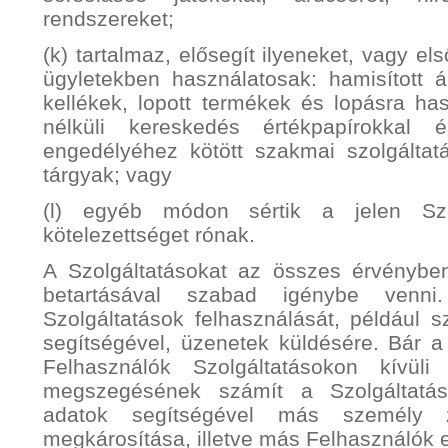
rendszereket;
(k) tartalmaz, elősegít ilyeneket, vagy e
ügyletekben használatosak: hamisított á
kellékek, lopott termékek és lopásra ha
nélküli kereskedés értékpapírokkal 
engedélyéhez kötött szakmai szolgálta
tárgyak; vagy
(l) egyéb módon sértik a jelen S
kötelezettséget rónak.
A Szolgáltatásokat az összes érvénybe
betartásával szabad igénybe venni
Szolgáltatások felhasználását, például s
segítségével, üzenetek küldésére. Bár 
Felhasználók Szolgáltatásokon kívüli
megszegésének számít a Szolgáltatás
adatok segítségével más személy z
megkárosítása, illetve más Felhasználók 