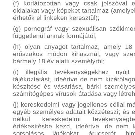
(f) korlátozottan vagy csak jelszóval e
oldalakat vagy képeket tartalmaz (amelye
érhetők el linkeken keresztül);
(g) pornográf vagy szexuálisan szókim
függetlenül annak formájától;
(h) olyan anyagot tartalmaz, amely 18 
erőszakos módon kihasznál, vagy sze
bármely 18 év alatti személyről;
(i) illegális tevékenységekhez nyújt
tájékoztatást, ideértve de nem kizárólag
készítése és vásárlása, bárki személyes
számítógépes vírusok átadása vagy létre
(j) kereskedelmi vagy jogellenes céllal m
egyéb személyes adatait közzéteszi; és 
nélkül kereskedelmi tevékenység
értékesítésbe kezd, ideértve, de nem 
sorsolásos játékokat, árucserét, hi