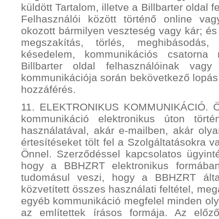
küldött Tartalom, illetve a Billbarter oldal 
Felhasználói között történő online vag
okozott bármilyen veszteség vagy kár; és 
megszakítás, törlés, meghibásodás, 
késedelem, kommunikációs csatorna 
Billbarter oldal felhasználóinak vagy
kommunikációja során bekövetkező lopás, 
hozzáférés.
11. ELEKTRONIKUS KOMMUNIKÁCIÓ. Ön
kommunikáció elektronikus úton történ
használatával, akár e-mailben, akár o
értesítéseket tölt fel a Szolgáltatásokra 
Önnel. Szerződéssel kapcsolatos ügyinté
hogy a BBHZRT elektronikus formában
tudomásul veszi, hogy a BBHZRT által
közvetített összes használati feltétel, meg
egyéb kommunikáció megfelel minden olya
az említettek írásos formája. Az előz