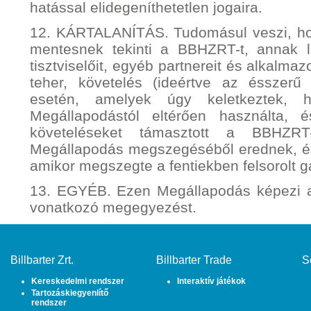
hatással elidegeníthetetlen jogaira.
12. KÁRTALANÍTÁS. Tudomásul veszi, hogy
mentesnek tekinti a BBHZRT-t, annak leán
tisztviselőit, egyéb partnereit és alkalma
teher, követelés (ideértve az ésszerű
esetén, amelyek úgy keletkeztek, 
Megállapodástól eltérően használta, 
követeléseket támasztott a BBHZR
Megállapodás megszegéséből erednek, é
amikor megszegte a fentiekben felsorolt g
13. EGYÉB. Ezen Megállapodás képezi a
vonatkozó megegyezést.
Billbarter Zrt.
Billbarter Trade
S
Kereskedelmi rendszer
Interaktív játékok
Tartozáskiegyenlítő
rendszer