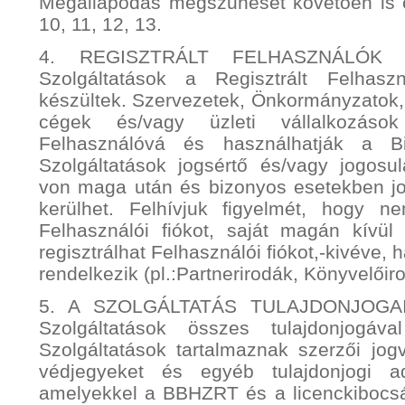
Megállapodás megszűnését követően is 
10, 11, 12, 13.
4. REGISZTRÁLT FELHASZNÁLÓK
Szolgáltatások a Regisztrált Felhasz
készültek. Szervezetek, Önkormányzatok,
cégek és/vagy üzleti vállalkozások
Felhasználóvá és használhatják a Bil
Szolgáltatások jogsértő és/vagy jogosul
von maga után és bizonyos esetekben jog
kerülhet. Felhívjuk figyelmét, hogy n
Felhasználói fiókot, saját magán kív
regisztrálhat Felhasználói fiókot,-kivéve,
rendelkezik (pl.:Partnerirodák, Könyvelőir
5. A SZOLGÁLTATÁS TULAJDONJOGAI.
Szolgáltatások összes tulajdonjogáv
Szolgáltatások tartalmaznak szerzői jog
védjegyeket és egyéb tulajdonjogi ad
amelyekkel a BBHZRT és a licenckibocsá