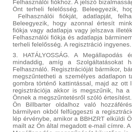
Felhasználói fiókhoz. A jelszó bizalmassá
Önt terheli felelősség. Beleegyezik, 
Felhasználói fiókját, adatlapját, felh
Beleegyezik, hogy azonnal értesít mink
fiókja vagy adatlapja vagy jelszava illet
Felhasználói fiókja és adatlapja bármine
terheli felelősség. A regisztráció ingyenes.
3. HATÁLYOSSÁG. A Megállapodás ér
mindaddig, amíg a Szolgáltatásokat ha
Felhasználó. Regisztrációját bármikor, b
megszűntetheti a személyes adatlapon tal
gombra történő kattintással, majd az ott l
regisztrációja akkor is megszűnik, ha
Önnek a megszűntetésről szóló értesítés
Ön Billbarter oldalhoz való hozzáfé
bármilyen okból felfüggeszti a regisztráci
lép érvénybe, amikor a BBHZRT elküldi Ön
mailt az Ön által megadott e-mail címre. A