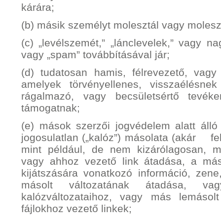
kárára;
(b) másik személyt molesztál vagy molesz
(c) „levélszemét,” „lánclevelek,” vagy n
vagy „spam” továbbításával jár;
(d) tudatosan hamis, félrevezető, vagy 
amelyek törvényellenes, visszaélésnek
rágalmazó, vagy becsületsértő tevéke
támogatnak;
(e) mások szerzői jogvédelem alatt álló
jogosulatlan („kalóz”) másolata (akár felt
mint például, de nem kizárólagosan, 
vagy ahhoz vezető link átadása, a má
kijátszására vonatkozó információ, zen
másolt változatának átadása, va
kalózváltozataihoz, vagy más lemásol
fájlokhoz vezető linkek;