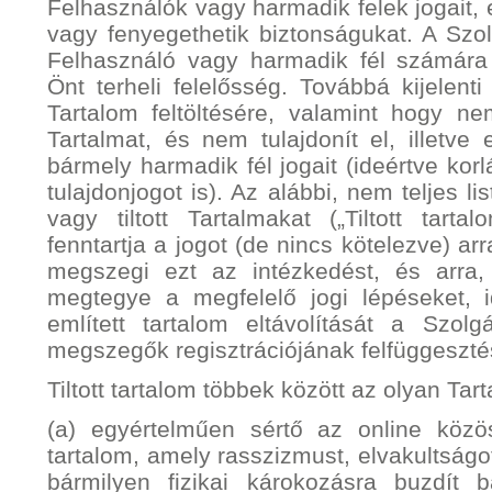
Felhasználók vagy harmadik felek jogait, 
vagy fenyegethetik biztonságukat. A Szolgá
Felhasználó vagy harmadik fél számára k
Önt terheli felelősség. Továbbá kijelent
Tartalom feltöltésére, valamint hogy nem t
Tartalmat, és nem tulajdonít el, illet
bármely harmadik fél jogait (ideértve kor
tulajdonjogot is). Az alábbi, nem teljes list
vagy tiltott Tartalmakat („Tiltott tart
fenntartja a jogot (de nincs kötelezve) arr
megszegi ezt az intézkedést, és arra,
megtegye a megfelelő jogi lépéseket, i
említett tartalom eltávolítását a Szolg
megszegők regisztrációjának felfüggeszté
Tiltott tartalom többek között az olyan Tar
(a) egyértelműen sértő az online közö
tartalom, amely rasszizmust, elvakultságot
bármilyen fizikai károkozásra buzdít