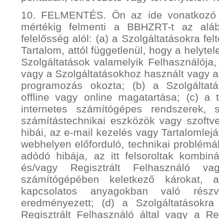
10. FELMENTÉS. Ön az ide vonatkozó t
mértékig felmenti a BBHZRT-t az aláb
felelősség alól: (a) a Szolgáltatásokra fel
Tartalom, attól függetlenül, hogy a helyte
Szolgáltatások valamelyik Felhasználója,
vagy a Szolgáltatásokhoz használt vagy a
programozás okozta; (b) a Szolgáltat
offline vagy online magatartása; (c) a 
internetes számítógépes rendszerek, s
számítástechnikai eszközök vagy szoftve
hibái, az e-mail kezelés vagy Tartalomlej
webhelyen előforduló, technikai problémá
adódó hibája, az itt felsoroltak kombiná
és/vagy Regisztrált Felhasználó 
számítógépében keletkező károkat, a
kapcsolatos anyagokban való részv
eredményezett; (d) a Szolgáltatásokra f
Regisztrált Felhasználó által vagy a Re