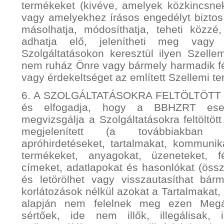
termékeket (kivéve, amelyek közkincsne
vagy amelyekhez írásos engedélyt biztos
másolhatja, módosíthatja, teheti közzé, 
adhatja elő, jelenítheti meg vag
Szolgáltatásokon keresztül ilyen Szelle
nem ruház Önre vagy bármely harmadik fé
vagy érdekeltséget az említett Szellemi 
6. A SZOLGÁLTATÁSOKRA FELTÖLTÖTT 
és elfogadja, hogy a BBHZRT eset
megvizsgálja a Szolgáltatásokra feltöltö
megjelenített (a továbbiakban „Fel
apróhirdetéseket, tartalmakat, kommuniká
termékeket, anyagokat, üzeneteket, f
címeket, adatlapokat és hasonlókat (össz
és letörölhet vagy visszautasíthat bárm
korlátozások nélkül azokat a Tartalmakat
alapján nem felelnek meg ezen Megá
sértőek, ide nem illők, illegálisak,