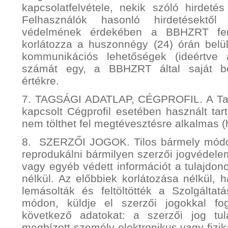
kapcsolatfelvétele, nekik szóló hirdetés
Felhasználók hasonló hirdetésektő
védelmének érdekében a BBHZRT fenn
korlátozza a huszonnégy (24) órán belü
kommunikációs lehetőségek (ideértve 
számát egy, a BBHZRT által saját bel
értékre.
7. TAGSÁGI ADATLAP, CÉGPROFIL. A Tag
kapcsolt Cégprofil esetében használt tar
nem tölthet fel megtévesztésre alkalmas (
8. SZERZŐI JOGOK. Tilos bármely módon 
reprodukálni bármilyen szerzői jogvédelem
vagy egyéb védett információt a tulajdon
nélkül. Az előbbiek korlátozása nélkül, 
lemásolták és feltöltötték a Szolgáltat
módon, küldje el szerzői jogokkal fo
következő adatokat: a szerzői jog tul
megbízott személy elektronikus vagy fizika