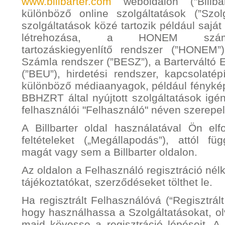
www.billbarter.com
weboldalon ("Billbar
különböző online szolgáltatások (”Szolg
szolgáltatások közé tartozik például saját 
létrehozása, a HONEM számla
tartozáskiegyenlítő rendszer (”HONEM”)
Számla rendszer (”BESZ”), a Barterváltó 
(”BEU”), hirdetési rendszer, kapcsolatép
különböző médiaanyagok, például fénykép
BBHZRT által nyújtott szolgáltatások igén
felhasználói "Felhasználó" néven szerepe
A Billbarter oldal használatával Ön elf
feltételeket („Megállapodás”), attól füg
magát vagy sem a Billbarter oldalon.
Az oldalon a Felhasználó regisztráció nélk
tájékoztatókat, szerződéseket tölthet le.
Ha regisztrált Felhasználóvá (“Regisztrált
hogy használhassa a Szolgáltatásokat, ol
majd kövesse a regisztráció lépéseit. A