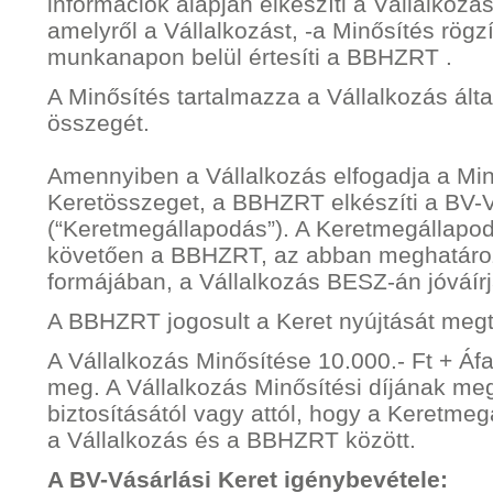
információk alapján elkészíti a Vállalkozá
amelyről a Vállalkozást, -a Minősítés rögz
munkanapon belül értesíti a BBHZRT .
A Minősítés tartalmazza a Vállalkozás ált
összegét.
Amennyiben a Vállalkozás elfogadja a Mi
Keretösszeget, a BBHZRT elkészíti a BV-
(“Keretmegállapodás”). A Keretmegállapod
követően a BBHZRT, az abban meghatároz
formájában, a Vállalkozás BESZ-án jóváírj
A BBHZRT jogosult a Keret nyújtását megt
A Vállalkozás Minősítése 10.000.- Ft + Áfa
meg. A Vállalkozás Minősítési díjának meg
biztosításától vagy attól, hogy a Keretme
a Vállalkozás és a BBHZRT között.
A BV-Vásárlási Keret igénybevétele: