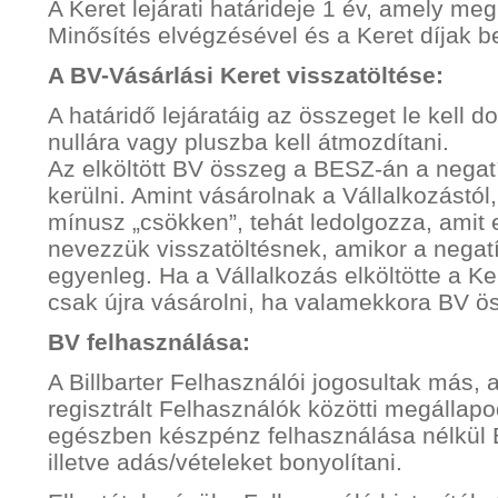
A Keret lejárati határideje 1 év, amely me
Minősítés elvégzésével és a Keret díjak be
A BV-Vásárlási Keret visszatöltése:
A határidő lejáratáig az összeget le kell d
nullára vagy pluszba kell átmozdítani.
Az elköltött BV összeg a BESZ-án a negatív
kerülni. Amint vásárolnak a Vállalkozástól
mínusz „csökken”, tehát ledolgozza, amit e
nevezzük visszatöltésnek, amikor a negatí
egyenleg. Ha a Vállalkozás elköltötte a Ke
csak újra vásárolni, ha valamekkora BV ö
BV felhasználása:
A Billbarter Felhasználói jogosultak más, 
regisztrált Felhasználók közötti megállap
egészben készpénz felhasználása nélkül B
illetve adás/vételeket bonyolítani.