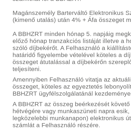
Magánszemély Barterváltó Elektronikus Sz
(kimenő utalás) után 4% + Áfa összeget m
A BBHZRT minden hónap 5. napjáig megkü
előző hónap tranzakciós listáját illetve a h
szóló díjbekérőt. A Felhasználó a kiállítást
határidő figyelembe vételével köteles a dí
összeget átutalással a díjbekérőn szere
teljesíteni.
Amennyiben Felhasználó vitatja az aktuáli
összeget, köteles az egyeztetés lebonyol
BBHZRT ügyfélszolgálatánál kezdeménye
A BBHZRT az összeg beérkezését követő
hétvégére vagy munkaszüneti napra esik,
legközelebbi munkanapon) elektronikus út
számlát a Felhasználó részére.