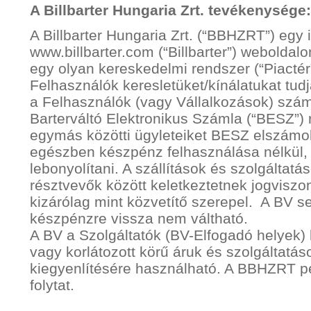
A Billbarter Hungaria Zrt. tevékenysége:
A Billbarter Hungaria Zrt. (“BBHZRT”) egy in
www.billbarter.com (“Billbarter”) weboldal
egy olyan kereskedelmi rendszer (“Piactér”)
Felhasználók keresletüket/kínálatukat tu
a Felhasználók (vagy Vállalkozások) számá
Barterváltó Elektronikus Számla (“BESZ”) 
egymás közötti ügyleteiket BESZ elszámol
egészben készpénz felhasználása nélkül, 
lebonyolítani. A szállítások és szolgáltat
résztvevők között keletkeztetnek jogvis
kizárólag mint közvetítő szerepel. A BV
készpénzre vissza nem váltható.
A BV a Szolgáltatók (BV-Elfogadó helyek) 
vagy korlátozott körű áruk és szolgáltatás
kiegyenlítésére használható. A BBHZRT 
folytat.