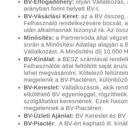
BV-Elfogadóhely:
olyan Vállalkozás,
arányban forint helyett BV-t.
BV-Vásárlási Keret
: az a BV összeg
Felhasználó rendelkezésére bocsát, 
után alkalmasnak bizonyul rá. Az össz
Minősítés:
a Partneriroda által végze
során a Minősítési Adatlap alapján a
Vállalkozást. A Minősítési díj 10.000
BV-Kínálat
: a BESZ számlával rendel
Felhasználók által feltöltött saját áru
lehet megvásárolni. Kötelező feltüntet
megjelenik a BV-Piactéren, különböző 
BV-Kereslet:
Vállalkozások, akik ren
elkölthető BV egyenleggel, rögzíthetik
szolgáltatást keresnének. Ezek hason
megjelennek a BV-Piactéren.
BV-Üzleti Ajánlat:
BV Kereslet és BV 
BV-Piactér
: A BV-ért kapható ill. kín