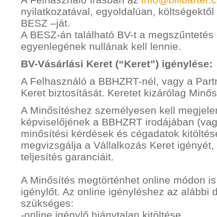
nyilatkozatával, egyoldalúan, költségektő
BESZ –ját.
A BESZ-án található BV-t a megszűntetés el
egyenlegének nullának kell lennie.
BV-Vásárlási Keret (“Keret”) igénylése:
A Felhasználó a BBHZRT-nél, vagy a Part
Keret biztosítását. Keretet kizárólag Minő
A Minősítéshez személyesen kell megjelen
képviselőjének a BBHZRT irodájában (vagy
minősítési kérdések és cégadatok kitölté
megvizsgálja a Vállalkozás Keret igényét,
teljesítés garanciáit.
A Minősítés megtörténhet online módon is
igénylőt. Az online igényléshez az aláb
szükséges:
-online igénylő hiánytalan kitöltése