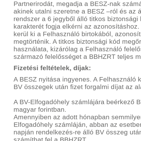
Partnerirodát, megadja a BESZ-nak számát
akinek utalni szeretne a BESZ –ról és az 
rendszer a 6 jegyből álló titkos biztonság
karakterét fogja elkérni az azonosításhoz.
kerül ki a Felhasználó birtokából, azonos
megtörténik. A titkos biztonsági kód megő
használata, kizárólag a Felhasználó felel
származó felelősséget a BBHZRT teljes mé
Fizetési feltételek, díjak:
A BESZ nyitása ingyenes. A Felhasználó k
BV összegek után fizet forgalmi díjat az al
A BV-Elfogadóhely számlájára beérkező B
magyar forintban.
Amennyiben az adott hónapban semmilyen
Elfogadóhely számláján, abban az esetbe
napján rendelkezés-re álló BV összeg ut
számíthat fel a BBHZRT.