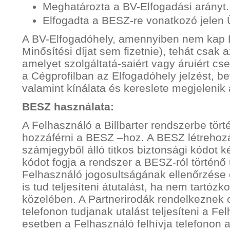
Meghatározta a BV-Elfogadási arányt.
Elfogadta a BESZ-re vonatkozó jelen Ü
A BV-Elfogadóhely, amennyiben nem kap B
Minősítési díjat sem fizetnie), tehát csak a
amelyet szolgáltatá-saiért vagy áruiért cs
a Cégprofilban az Elfogadóhely jelzést, be
valamint kínálata és kereslete megjelenik
BESZ használata:
A Felhasználó a Billbarter rendszerbe tört
hozzáférni a BESZ –hoz. A BESZ létrehoz
számjegyből álló titkos biztonsági kódot k
kódot fogja a rendszer a BESZ-ról történő 
Felhasználó jogosultságának ellenőrzése 
is tud teljesíteni átutalást, ha nem tartóz
közelében. A Partnerirodák rendelkeznek 
telefonon tudjanak utalást teljesíteni a F
esetben a Felhasználó felhívja telefonon az