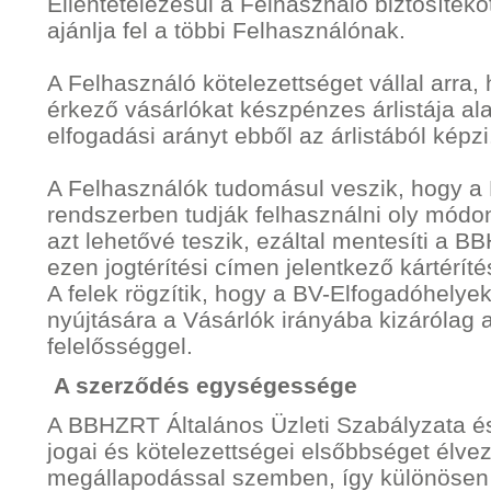
Ellentételezésül a Felhasználó biztosítékot
ajánlja fel a többi Felhasználónak.
A Felhasználó kötelezettséget vállal arra, 
érkező vásárlókat készpénzes árlistája ala
elfogadási arányt ebből az árlistából képzi
A Felhasználók tudomásul veszik, hogy a B
rendszerben tudják felhasználni oly módo
azt lehetővé teszik, ezáltal mentesíti a 
ezen jogtérítési címen jelentkező kártérítés
A felek rögzítik, hogy a BV-Elfogadóhelyek
nyújtására a Vásárlók irányába kizárólag a
felelősséggel.
A szerződés egységessége
A BBHZRT Általános Üzleti Szabályzata 
jogai és kötelezettségei elsőbbséget élv
megállapodással szemben, így különösen 