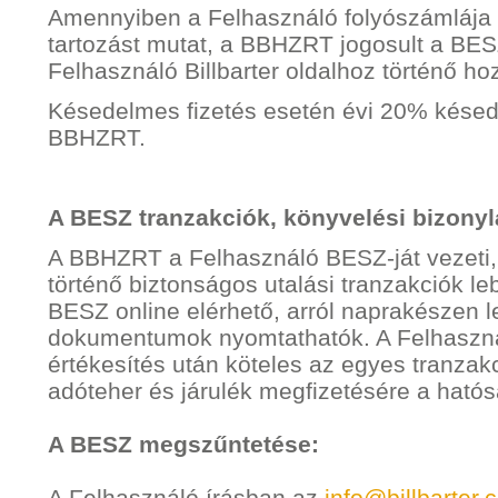
Amennyiben a Felhasználó folyószámlája 
tartozást mutat, a BBHZRT jogosult a BES
Felhasználó Billbarter oldalhoz történő h
Késedelmes fizetés esetén évi 20% késede
BBHZRT.
A BESZ tranzakciók, könyvelési bizonyl
A BBHZRT a Felhasználó BESZ-ját vezeti, il
történő biztonságos utalási tranzakciók leb
BESZ online elérhető, arról naprakészen 
dokumentumok nyomtathatók. A Felhaszná
értékesítés után köteles az egyes tranza
adóteher és járulék megfizetésére a hatós
A BESZ megszűntetése:
A Felhasználó írásban az
info@billbarter.