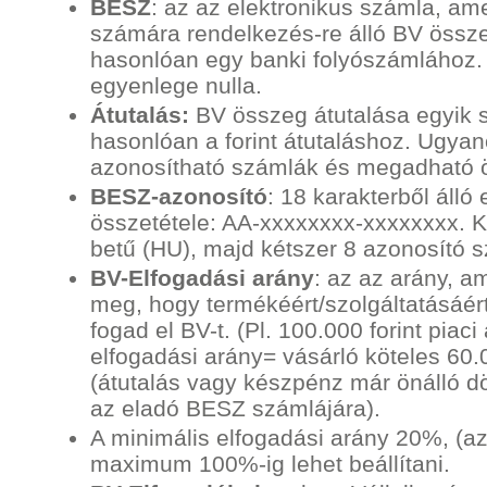
BESZ
: az az elektronikus számla, am
számára rendelkezés-re álló BV össze
hasonlóan egy banki folyószámlához.
egyenlege nulla.
Átutalás:
BV összeg átutalása egyik s
hasonlóan a forint átutaláshoz. Ugya
azonosítható számlák és megadható 
BESZ-azonosító
: 18 karakterből áll
összetétele: AA-xxxxxxxx-xxxxxxxx. K
betű (HU), majd kétszer 8 azonosító 
BV-Elfogadási arány
: az az arány, a
meg, hogy termékéért/szolgáltatásáér
fogad el BV-t. (Pl. 100.000 forint pia
elfogadási arány= vásárló köteles 60.00
(átutalás vagy készpénz már önálló dö
az eladó BESZ számlájára).
A minimális elfogadási arány 20%, (az
maximum 100%-ig lehet beállítani.