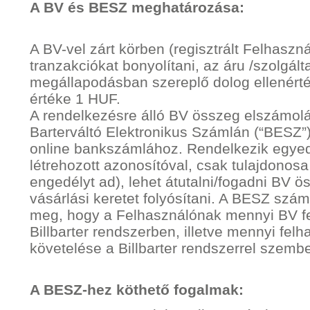
A BV és BESZ meghatározása:
A BV-vel zárt körben (regisztrált Felhaszná
tranzakciókat bonyolítani, az áru /szolgál
megállapodásban szereplő dolog ellenérté
értéke 1 HUF.
A rendelkezésre álló BV összeg elszámol
Barterváltó Elektronikus Számlán (“BESZ”
online bankszámlához. Rendelkezik egyed
létrehozott azonosítóval, csak tulajdonosa 
engedélyt ad), lehet átutalni/fogadni BV ö
vásárlási keretet folyósítani. A BESZ szá
meg, hogy a Felhasználónak mennyi BV fe
Billbarter rendszerben, illetve mennyi felh
követelése a Billbarter rendszerrel szemb
A BESZ-hez köthető fogalmak: